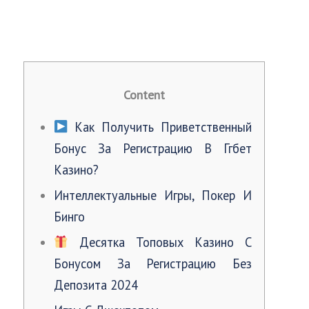
Игры Казино Онлайн
Бесплатно
Content
Как Получить Приветственный
Бонус За Регистрацию В Ггбет
Казино?
Интеллектуальные Игры, Покер И
Бинго
Десятка Топовых Казино С
Бонусом За Регистрацию Без
Депозита 2024