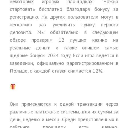
некоторых игровых площадках” “можно
стартовать бесплатно благодаря бонусу за
регистрацию. На других пользователи могут в
несколько раз увеличить сумму первого
депозита. Мы обязательно в следующем
обзоре проверим 12 лучших казино на
реальные деньги и также опишем самые
щедрые бонусы 2024 году. Если игра ведется в
заведении, официально зарегистрированном в
Польше, с каждой ставки снимается 12%.
Десятка Топовых Казино С Бонусом За
Регистрацию Без Депозита 2024
Они применяются к одной транзакции через
различные платежные системы, для их суммы за
день, неделю и месяц. Среди представленных в
рейтинге площадок есть казино,