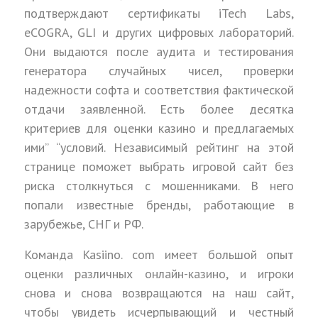
подтверждают сертификаты iTech Labs,
eCOGRA, GLI и других цифровых лабораторий.
Они выдаются после аудита и тестирования
генератора случайных чисел, проверки
надежности софта и соответствия фактической
отдачи заявленной. Есть более десятка
критериев для оценки казино и предлагаемых
ими” “условий. Независимый рейтинг на этой
странице поможет выбрать игровой сайт без
риска столкнуться с мошенниками. В него
попали известные бренды, работающие в
зарубежье, СНГ и РФ.
Команда Kasiino. com имеет большой опыт
оценки различных онлайн-казино, и игроки
снова и снова возвращаются на наш сайт,
чтобы увидеть исчерпывающий и честный