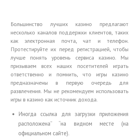
Покер
Большинство лучших казино предлагают
несколько каналов поддержки клиентов, таких
как электронная почта, чат и телефон.
Протестируйте их перед регистрацией, чтобы
лучше понять уровень сервиса казино. Мы
призываем всех наших посетителей играть
ответственно и помнить, что игры казино
предназначены в первую очередь для
развлечения. Мы не рекомендуем использовать
игры в казино как источник дохода.
Иногда ссылка для загрузки приложения
расположена” “на видном месте (на
официальном сайте).