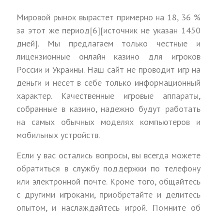
Мировой рынок вырастет примерно на 18, 36 %
за этот же период[6][источник не указан 1450
дней]. Мы предлагаем только честные и
лицензионные онлайн казино для игроков
России и Украины. Наш сайт не проводит игр на
деньги и несет в себе только информационный
характер. Качественные игровые аппараты,
собранные в казино, надежно будут работать
на самых обычных моделях компьютеров и
мобильных устройств.
Если у вас остались вопросы, вы всегда можете
обратиться в службу поддержки по телефону
или электронной почте. Кроме того, общайтесь
с другими игроками, приобретайте и делитесь
опытом, и наслаждайтесь игрой. Помните об