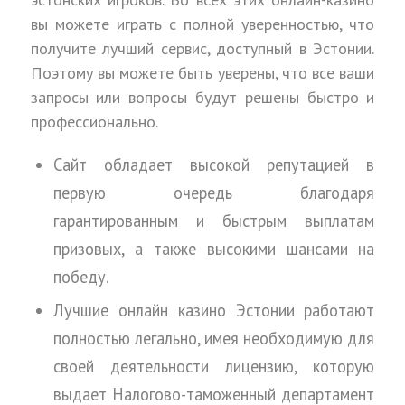
вы можете играть с полной уверенностью, что
получите лучший сервис, доступный в Эстонии.
Поэтому вы можете быть уверены, что все ваши
запросы или вопросы будут решены быстро и
профессионально.
Сайт обладает высокой репутацией в
первую очередь благодаря
гарантированным и быстрым выплатам
призовых, а также высокими шансами на
победу.
Лучшие онлайн казино Эстонии работают
полностью легально, имея необходимую для
своей деятельности лицензию, которую
выдает Налогово-таможенный департамент