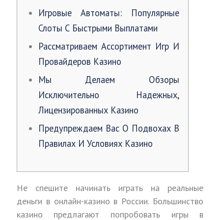
Игровые Автоматы: Популярные
Слоты С Быстрыми Выплатами
Рассматриваем Ассортимент Игр И
Провайдеров Казино
Мы Делаем Обзоры
Исключительно Надежных,
Лицензированных Казино
Предупреждаем Вас О Подвохах В
Правилах И Условиях Казино
Не спешите начинать играть на реальные
деньги в онлайн-казино в России. Большинство
казино предлагают попробовать игры в