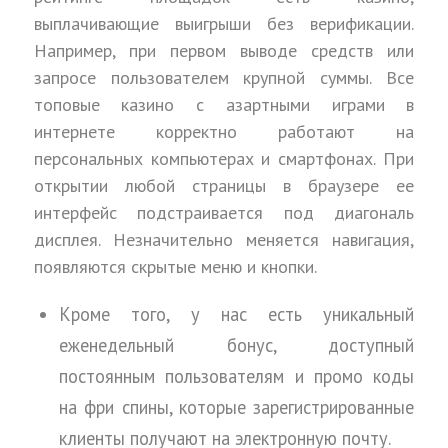
выплачивающие выигрыши без верификации.
Например, при первом выводе средств или
запросе пользователем крупной суммы. Все
топовые казино с азартными играми в
интернете корректно работают на
персональных компьютерах и смартфонах. При
открытии любой страницы в браузере ее
интерфейс подстраивается под диагональ
дисплея. Незначительно меняется навигация,
появляются скрытые меню и кнопки.
Кроме того, у нас есть уникальный
еженедельный бонус, доступный
постоянным пользователям и промо коды
на фри спины, которые зарегистрированные
клиенты получают на электронную почту.