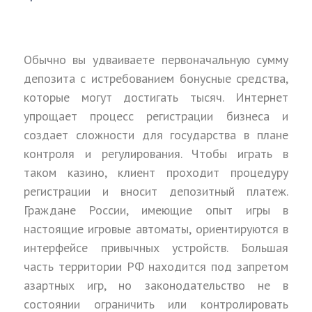
Интеллектуальные Игры, Покер И Бинго
Обычно вы удваиваете первоначальную сумму
депозита с истребованием бонусные средства,
которые могут достигать тысяч. Интернет
упрощает процесс регистрации бизнеса и
создает сложности для государства в плане
контроля и регулирования. Чтобы играть в
таком казино, клиент проходит процедуру
регистрации и вносит депозитный платеж.
Граждане России, имеющие опыт игры в
настоящие игровые автоматы, ориентируются в
интерфейсе привычных устройств. Большая
часть территории РФ находится под запретом
азартных игр, но законодательство не в
состоянии ограничить или контролировать