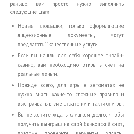
раньше, вам просто нужно выполнить
следующие шаги.
Новые площадки, только оформляющие
лицензионные документы, могут
предлагать” “качественные услуги.
Если вы нашли для себя хорошее онлайн-
казино, вам необходимо открыть счет на
реальные деньги.
Прежде всего, для игры в автоматах не
нужно знать какие-то сложные правила и
выстраивать в уме стратегии и тактики игры.
Вы не хотите ждать слишком долго, чтобы
получить выигрыш на свой банковский счет,
поэтому проверьте варианты оплаты,