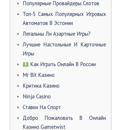
Популярные Провайдеры Слотов
Топ-5 Самых Популярных Игровых
Автоматов В Эстонии
Легальны Ли Азартные Игры?
Лучшие Настольные И Карточные
Игры
Как Играть Онлайн В России
Mr Bit Казино
Критика Казино
Ninja Casino
Ставки На Спорт
Добро Пожаловать В Онлайн
Казино Gametwist