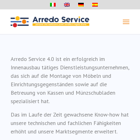
Seit 1993 sind wir auf die
Please set a mobile device fallback image for this
Montage und Ausstattung von
video in your wordpress backend
Ladengeschäften und großen
Arredo Service 4.0 ist ein erfolgreich im
Innenausbau tätiges Dienstleistungsunternehmen,
Gewerbeflächen spezialisiert.
das sich auf die Montage von Möbeln und
Einrichtungsgegenständen sowie auf die
Betreuung von Kassen und Münzschubladen
spezialisiert hat.
ÜBER UNS
UNSERE DIENSTLEISTUNGEN
Das im Laufe der Zeit gewachsene Know-how hat
unsere technischen und fachlichen Fähigkeiten
erhöht und unsere Marktsegmente erweitert.